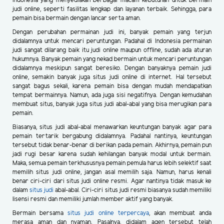
Indonesia yang menyediakan berbagai macam kebutuhan untuk bermain
judi online, seperti fasilitas lengkap dan layanan terbaik. Sehingga, para
pemain bisa bermain dengan lancar serta aman.
Dengan perubahan permainan judi ini, banyak pemain yang terjun
didalamnya untuk mencari peruntungan. Padahal di Indonesia permainan
judi sangat dilarang baik itu judi online maupun offline, sudah ada aturan
hukumnya. Banyak pemain yang nekad bermain untuk mencari peruntungan
didalamnya meskipun sangat beresiko. Dengan banyaknya pemain judi
online, semakin banyak juga situs judi online di internet. Hal tersebut
sangat bagus sekali, karena pemain bisa dengan mudah mendapatkan
tempat bermainnya. Namun, ada juga sisi negatifnya. Dengan kemudahan
membuat situs, banyak juga situs judi abal-abal yang bisa merugikan para
pemain.
Biasanya, situs judi abal-abal menawarkan keuntungan banyak agar para
pemain tertarik bergabung didalamnya. Padahal nantinya, keuntungan
tersebut tidak benar-benar di berikan pada pemain. Akhirnya, pemain pun
jadi rugi besar karena sudah kehilangan banyak modal untuk bermain.
Maka, semua pemain terkhususnya pemain pemula harus lebih selektif saat
memilih situs judi online, jangan asal memilih saja. Namun, harus kenali
benar ciri-ciri dari situs judi online resmi. Agar nantinya tidak masuk ke
dalam
situs judi
abal-abal. Ciri-ciri situs judi resmi biasanya sudah memiliki
lisensi resmi dan memiliki jumlah member aktif yang banyak.
Bermain bersama
situs judi online terpercaya
, akan membuat anda
merasa aman dan nyaman. Pasalnya, didalam agen tersebut telah