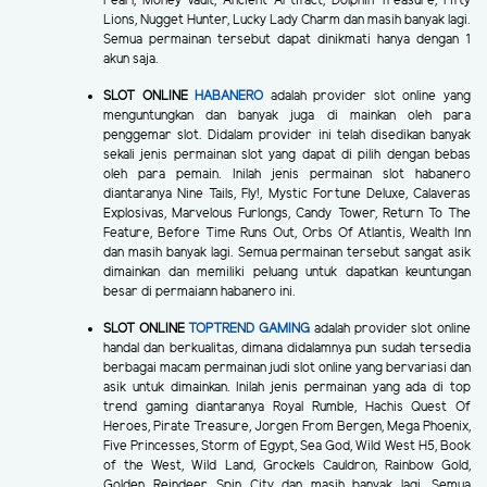
Pearl, Money Vault, Ancient Artifact, Dolphin Treasure, Fifty
Lions, Nugget Hunter, Lucky Lady Charm dan masih banyak lagi.
Semua permainan tersebut dapat dinikmati hanya dengan 1
akun saja.
SLOT ONLINE
HABANERO
adalah provider slot online yang
menguntungkan dan banyak juga di mainkan oleh para
penggemar slot. Didalam provider ini telah disedikan banyak
sekali jenis permainan slot yang dapat di pilih dengan bebas
oleh para pemain. Inilah jenis permainan slot habanero
diantaranya Nine Tails, Fly!, Mystic Fortune Deluxe, Calaveras
Explosivas, Marvelous Furlongs, Candy Tower, Return To The
Feature, Before Time Runs Out, Orbs Of Atlantis, Wealth Inn
dan masih banyak lagi. Semua permainan tersebut sangat asik
dimainkan dan memiliki peluang untuk dapatkan keuntungan
besar di permaiann habanero ini.
SLOT ONLINE
TOPTREND GAMING
adalah provider slot online
handal dan berkualitas, dimana didalamnya pun sudah tersedia
berbagai macam permainan judi slot online yang bervariasi dan
asik untuk dimainkan. Inilah jenis permainan yang ada di top
trend gaming diantaranya Royal Rumble, Hachis Quest Of
Heroes, Pirate Treasure, Jorgen From Bergen, Mega Phoenix,
Five Princesses, Storm of Egypt, Sea God, Wild West H5, Book
of the West, Wild Land, Grockels Cauldron, Rainbow Gold,
Golden Reindeer, Spin City dan masih banyak lagi. Semua