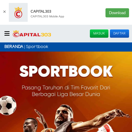
×
CAPITAL303
Download
CAPITAL303 Mobile App
MASUK
DAFTAR
Sportbook
BERANDA