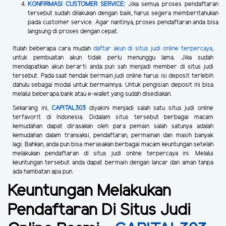
KONFIRMASI CUSTOMER SERVICE
:
Jika semua proses pendaftaran
tersebut sudah dilakukan dengan baik, harus segera memberitahukan
pada customer service. Agar nantinya, proses pendaftaran anda bisa
langsung di proses dengan cepat.
Itulah beberapa cara mudah
daftar akun di situs judi online terpercaya
,
untuk pembuatan akun tidak perlu menunggu lama. Jika sudah
mendapatkan akun berarti anda pun sah menjadi member di situs judi
tersebut. Pada saat hendak bermain judi online harus isi deposit terlebih
dahulu sebagai modal untuk bermainnya. Untuk pengisian deposit ini bisa
melalui beberapa bank atau e-wallet yang sudah disediakan.
Sekarang ini,
CAPITAL303
diyakini menjadi salah satu situs judi online
terfavorit di Indonesia. Didalam situs tersebut berbagai macam
kemudahan dapat dirasakan oleh para pemain salah satunya adalah
kemudahan dalam transaksi, pendaftaran, permainan dan masih banyak
lagi. Bahkan, anda pun bisa merasakan berbagai macam keuntungan setelah
melakukan pendaftaran di situs judi online terpercaya ini. Melalui
keuntungan tersebut anda dapat bermain dengan lancar dan aman tanpa
ada hambatan apa pun.
Keuntungan Melakukan
Pendaftaran Di Situs Judi