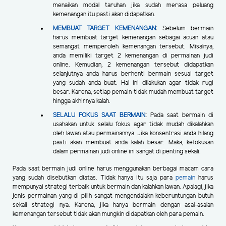
menaikan modal taruhan jika sudah merasa peluang
kemenangan itu pasti akan didapatkan.
MEMBUAT TARGET KEMENANGAN
:
Sebelum bermain
harus membuat target kemenangan sebagai acuan atau
semangat memperoleh kemenangan tersebut. Misalnya,
anda memiliki target 2 kemenangan di permainan judi
online. Kemudian, 2 kemenangan tersebut didapatkan
selanjutnya anda harus berhenti bermain sesuai target
yang sudah anda buat. Hal ini dilakukan agar tidak rugi
besar. Karena, setiap pemain tidak mudah membuat target
hingga akhirnya kalah.
SELALU FOKUS SAAT BERMAIN
:
Pada saat bermain di
usahakan untuk selalu fokus agar tidak mudah dikalahkan
oleh lawan atau permainannya. Jika konsentrasi anda hilang
pasti akan membuat anda kalah besar. Maka, kefokusan
dalam permainan judi online ini sangat di penting sekali.
Pada saat bermain judi online harus menggunakan berbagai macam cara
yang sudah disebutkan diatas. Tidak hanya itu saja para
pemain
harus
mempunyai strategi terbaik untuk bermain dan kalahkan lawan. Apalagi, jika
jenis permainan yang di pilih sangat mengendalakn keberuntungan butuh
sekali strategi nya. Karena, jika hanya bermain dengan asal-asalan
kemenangan tersebut tidak akan mungkin didapatkan oleh para pemain.