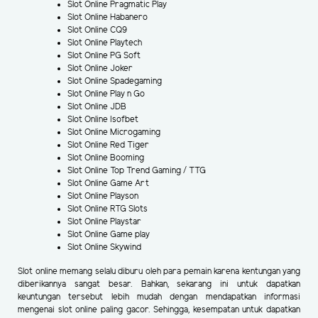
Slot Online Pragmatic Play
Slot Online Habanero
Slot Online CQ9
Slot Online Playtech
Slot Online PG Soft
Slot Online Joker
Slot Online Spadegaming
Slot Online Play n Go
Slot Online JDB
Slot Online Isofbet
Slot Online Microgaming
Slot Online Red Tiger
Slot Online Booming
Slot Online Top Trend Gaming / TTG
Slot Online Game Art
Slot Online Playson
Slot Online RTG Slots
Slot Online Playstar
Slot Online Game play
Slot Online Skywind
Slot online memang selalu diburu oleh para pemain karena kentungan yang
diberikannya sangat besar. Bahkan, sekarang ini untuk dapatkan
keuntungan tersebut lebih mudah dengan mendapatkan informasi
mengenai slot online paling gacor. Sehingga, kesempatan untuk dapatkan