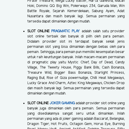
Pirate Treasure, Mega Lucky Easter, Harta Ganesha, Macan
Hoki, Domino QQ Big Win, Pokerways 234, Garuda Man, Win
Battle Royale, Sejarah Kemerdekaan, Sabung Ayam, Adat
Nusantara dan masih banyak lagi. Semua permainan yang
tersedia dapat dimainkan dengan mudah.
SLOT ONLINE
PRAGMATIC PLAY
adalah salah satu provider
slot online terbaik dan banyak di pilih oleh para pemain.
Didalam provider slot ini terdapat banyak sekali jenis
permainan slot yang bisa dimainkan dengan bebas oleh para
pemain. Sehingga, para pemain pun memiliki kesempatan besar
untuk raih keuntungan banyak. Inilah macam-macam permainan
di pragmatic play yaitu Mystic Chief, Day of Dead, Candy
Village, The Tweety House, Piggy Bank Bills, Cash Bonanza,
Treasure Wild, Bigger Bass Bonanza, Starlight Princess,
Raging Bull, Rise of Giza powernudge, Chilli Heat Megaways,
Lucky Grace And Charm, Aztec King Megaways, Chicken Drop
dan masih banyak lagi. Semua permainan yang tersedia dapat
dimainkan dengan mudah.
SLOT ONLINE
JOKER GAMING
adalah provider slot online yang
banyak juga dimainkan oleh para pemain. Semua permainan
yang disediakannya sangat seru untuk dimainkan. Inilah
permainan yang ada di joker gaming adalah Baccarat, Belangkai,
Dragon Tiger, Hot Fruits, Octagon Gem, Horus Eye, Burning