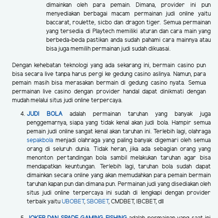
dimainkan oleh para pemain. Dimana, provider ini pun
menyediakan berbagai macam permainan judi online yaitu
baccarat, roulette, sicbo dan dragon tiger. Semua permainan
yang tersedia di Playtech memiliki aturan dan cara main yang
berbeda-beda pastikan anda sudah pahami cara mainnya atau
bisa juga memilih permainan judi sudah dikuasai.
Dengan kehebatan teknologi yang ada sekarang ini, bermain casino pun
bisa secara live tanpa harus pergi ke gedung casino aslinya. Namun, para
pemain masih bisa merasakan bermain di gedung casino nyata. Semua
permainan live casino dengan provider handal dapat dinikmati dengan
mudah melalui situs judi online terpercaya.
JUDI BOLA
adalah permainan taruhan yang banyak juga
penggemarnya, siapa yang tidak kenal akan judi bola. Hampir semua
pemain judi online sangat kenal akan taruhan ini. Terlebih lagi, olahraga
sepakbola
menjadi olahraga yang paling banyak digemari oleh semua
orang di seluruh dunia. Tidak heran, jika ada sebagian orang yang
menonton pertandingan bola sambil melakukan taruhan agar bisa
mendapatkan keuntungan. Terlebih lagi, taruhan bola sudah dapat
dimainkan secara online yang akan memudahkan para pemain bermain
taruhan kapan pun dan dimana pun. Permainan judi yang disediakan oleh
situs judi online terpercaya ini sudah di lengkapi dengan provider
terbaik yaitu
UBOBET
,
SBOBET
, CMDBET, IBCBET, dll