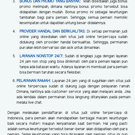
BONUS DAN PROMO YANG BANYAK
:
Telah disediakan juga bonus
promo melimpah, dimana nantinya bonus promo tersebut bisa
didapatkan dengan mudah. Bonus promo ini sebagai keuntungan
tambahan bagi para pemain. Sehingga, semua pemain memiliki
kesempatan untuk dapatkan untung besar didalamnya.
PROVIDER HANDAL DAN BERKUALITAS
:
Di setiap permainan judi
online yang disediakan oleh situs judi online terpercaya sudah
didukung oleh provider handal berkualitas. Sehingga, permainan
pun akan lebih bervariasi dan asik untuk dimainkan.
LAYANAN NONSTOP 24/7
:
Sudah di lengkapi juga dengan layanan
24 jam non stop yang bisa dinikmati oleh para pemain kapan pun
tanpa ada batasan waktu. Adanya layanan ini membuat para pemain
bisa bermain taruhan secara fleksibel.
PELAYANAN RAMAH
:
Layanan 24 jam yang di suguhkan oleh situs judi
online terpercaya sudah di dukung juga dengan pelayanan ramah.
Dimana, nantinya ada customer service yang akan melayani anda. Jika
ada kendala dalam permainan bisa langsung ditanyakan pada pemain
melalui live chat.
Dengan melakukan pendaftaran di situs judi online terpercaya di
Indonesia, para pemain akan mendapatkan berbagai macam keuntungan
baik secara materi maupun kenyamanan saat bermain. Hal yang pasti
adalah semua keuntungan tersebut benar-benar akan didapatkan oleh para
pemain. Selain keuntungan yang bisa dirasakan oleh pemain, situs ini pun