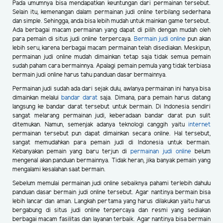
Pada umumnya bisa mendapatkan keuntungan dari permainan tersebut.
Selain itu, kemenangan dalam permainan judi online terbilang sederhana
dan simple. Sehingga, anda bisa lebih mudah untuk mainkan game tersebut.
Ada berbagai macam permainan yang dapat di pilih dengan mudah oleh
para pemain di situs judi online terpercaya.
Bermain judi online
pun akan
lebih seru, karena berbagai macam permainan telah disediakan. Meskipun,
permainan judi online mudah dimainkan tetap saja tidak semua pemain
sudah paham cara bermainnya. Apalagi pemain pemula yang tidak terbiasa
bermain judi online harus tahu panduan dasar bermainnya.
Permainan judi sudah ada dari sejak dulu, awlanya permainan ini hanya bisa
dimainkan melalui
bandar darat
saja. Dimana, para pemain harus datang
langsung ke bandar darat tersebut untuk bermain. Di Indonesia sendiri
sangat melarang permainan judi, keberadaan bandar darat pun sulit
ditemukan. Namun, semenjak adanya teknologi canggih yaitu
internet
permainan tersebut pun dapat dimainkan secara online. Hal tersebut,
sangat memudahkan para pemain judi di Indonesia untuk bermain.
Kebanyakan pemain yang baru terjun di
permainan judi online
belum
mengenal akan panduan bermainnya. Tidak heran, jika banyak pemain yang
mengalami kesalahan saat bermain.
Sebelum memulai permainan judi online sebaiknya pahami terlebih dahulu
panduan dasar bermain judi online tersebut. Agar nantinya bermain bisa
lebih lancar dan aman. Langkah pertama yang harus dilakukan yaitu harus
bergabung di situs judi online terpercaya dan resmi yang sediakan
berbagai macam fasilitas dan layanan terbaik. Agar nantinya bisa bermain