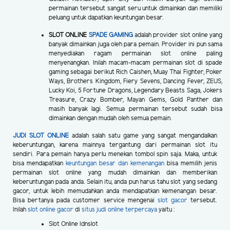
permainan tersebut sangat seru untuk dimainkan dan memiliki
peluang untuk dapatkan keuntungan besar.
SLOT ONLINE
SPADE GAMING
adalah provider slot online yang
banyak dimainkan juga oleh para pemain. Provider ini pun sama
menyediakan ragam permainan slot online paling
menyenangkan. Inilah macam-macam permainan slot di spade
gaming sebagai berikut Rich Caishen, Muay Thai Fighter, Poker
Ways, Brothers Kingdom, Fiery Sevens, Dancing Fever, ZEUS,
Lucky Koi, 5 Fortune Dragons, Legendary Beasts Saga, Jokers
Treasure, Crazy Bomber, Mayan Gems, Gold Panther dan
masih banyak lagi. Semua permainan tersebut sudah bisa
dimainkan dengan mudah oleh semua pemain.
JUDI SLOT ONLINE
adalah salah satu game yang sangat mengandalkan
keberuntungan, karena mainnya tergantung dari permainan slot itu
sendiri. Para pemain hanya perlu menekan tombol spin saja. Maka, untuk
bisa mendapatkan
keuntungan besar dan kemenangan
bisa memilih jenis
permainan slot online yang mudah dimainkan dan memberikan
keberuntungan pada anda. Selain itu, anda pun harus tahu slot yang sedang
gacor, untuk lebih memudahkan anda mendapatkan kemenangan besar.
Bisa bertanya pada customer service mengenai
slot gacor
tersebut.
Inilah
slot online gacor
di
situs judi online terpercaya
yaitu :
Slot Online Idnslot