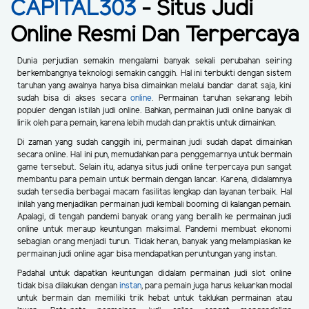
CAPITAL303
- Situs Judi
Online Resmi Dan Terpercaya
Dunia perjudian semakin mengalami banyak sekali perubahan seiring
berkembangnya teknologi semakin canggih. Hal ini terbukti dengan sistem
taruhan yang awalnya hanya bisa dimainkan melalui bandar darat saja, kini
sudah bisa di akses secara
online
. Permainan taruhan sekarang lebih
populer dengan istilah judi online. Bahkan, permainan judi online banyak di
lirik oleh para pemain, karena lebih mudah dan praktis untuk dimainkan.
Di zaman yang sudah canggih ini, permainan judi sudah dapat dimainkan
secara online. Hal ini pun, memudahkan para penggemarnya untuk bermain
game tersebut. Selain itu, adanya situs judi online terpercaya pun sangat
membantu para pemain untuk bermain dengan lancar. Karena, didalamnya
sudah tersedia berbagai macam fasilitas lengkap dan layanan terbaik. Hal
inilah yang menjadikan permainan judi kembali booming di kalangan pemain.
Apalagi, di tengah pandemi banyak orang yang beralih ke permainan judi
online untuk meraup keuntungan maksimal. Pandemi membuat ekonomi
sebagian orang menjadi turun. Tidak heran, banyak yang melampiaskan ke
permainan judi online agar bisa mendapatkan peruntungan yang instan.
Padahal untuk dapatkan keuntungan didalam permainan judi slot online
tidak bisa dilakukan dengan
instan
, para pemain juga harus keluarkan modal
untuk bermain dan memiliki trik hebat untuk taklukan permainan atau