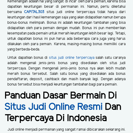
Kemenangan adalah hal yang sangat di incar oleh para pemain, karena bisa
dapatkan keuntungan besar di permainan ini. Namun, perlu diketahui
bersama
CAPITAL303
situs judi online terpercaya tidak hanya dari
keuntungan dari hasil kemenangan saja yang akan didapatkan namun berupa
bonus-bonus melimpah. Bonus ini adalah keuntungan tambahan yang bisa
didapatkan oleh para pemain dengan mudah. Bonus ini pun memberikan
kesempatan pada pemain untuk meraih keuntungan lebih besar lagi. Tetapi,
untuk dapatkan bonus ini pun harus ada beberapa cara juga yang harus
dilakukan oleh para pemain. Karena, masing-masing bonus memiliki cara
yang berbeda-beda.
Untuk dapatkan bonus di
situs judi online terpercaya
salah satu caranya
adalah mengenali jenis-jenis bonus yang disediakan oleh situs judi
terpercaya. Dengan mengenali jenis-jenis bonus nya akan lebih mudah
meraih bonus tersebut. Salah satu bonus yang disediakan ada bonus
pendaftaran, deposit, cashback dan masih banyak lagi. Dengan adanya
bonus tersebut bisa menjadi keuntungan tambahan bagi para pemain.
Panduan Dasar Bermain Di
Situs Judi Online Resmi
Dan
Terpercaya Di Indonesia
Judi online menjadi permainan yang sangat ramai dibicarakan sekarang ini.