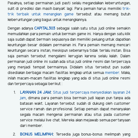
Pasalnya, setiap permainan judi pasti selalu megandalkan keberuntungan,
sulit di prediksi dan masih banyaK lagi. Para pemain harus memiliki
trik-
trik terbaik untuk menangkan game
tersebut atau memang butuh
keberuntungan yang bagus untuk menangkannya.
Dengan adanya
CAPITAL303
sebagai salah satu situs judi online semakin
memudahkan para pemain untuk bermain game ini. Hanya dengan satu klik
saja sudah dapat bermain sepuasnya dan memiliki peluang untuk dapatkan
keuntungan besar didalam permainan ini. Para pemain memang mencari
keuntungan secara instan, meskipun sebenarnya tidak terlalu instan. Bisa
saja pemain tersebut mengalami kerugian karena selalu kalah. Dalam
permainan judi online ini sudah ada situs judi online resmi dan terpercaya
yang menjadi tempat bermainnya. Didalam situs tersebut pun sudah
disediakan berbagai macam fasilitas lengkap untuk semua
member
. Maka,
inilah macam-macam fasilitas lengkap yang ada di situs judi online resmi
dan terpercaya sebagai berikut :
LAYANAN 24 JAM
:
Situs judi terpercaya menyediakan layanan 24
jam
, dimana para pemain bisa bermain judi kapan pun tanpa ada
batasan wakt. Layanan tersebut sudah di dukung oleh customer
service ramah dan profesional. Setiap pemain dapat menanyakan
segala macam mengenai permainan atau situs pada customer
service melalui live chat. Mereka akan mejawab semua pertanyaan
dari member.
BONUS MELIMPAH
:
Tersedia juga bonus-bonus melimpah yang