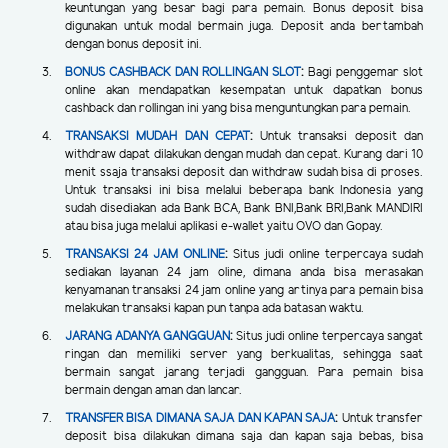
keuntungan yang besar bagi para pemain. Bonus deposit bisa
digunakan untuk modal bermain juga. Deposit anda bertambah
dengan bonus deposit ini.
BONUS CASHBACK DAN ROLLINGAN SLOT
:
Bagi penggemar slot
online akan mendapatkan kesempatan untuk dapatkan bonus
cashback dan rollingan ini yang bisa menguntungkan para pemain.
TRANSAKSI MUDAH DAN CEPAT
:
Untuk transaksi deposit dan
withdraw dapat dilakukan dengan mudah dan cepat. Kurang dari 10
menit ssaja transaksi deposit dan withdraw sudah bisa di proses.
Untuk transaksi ini bisa melalui beberapa bank Indonesia yang
sudah disediakan ada Bank BCA, Bank BNI,Bank BRI,Bank MANDIRI
atau bisa juga melalui aplikasi e-wallet yaitu OVO dan Gopay.
TRANSAKSI 24 JAM ONLINE
:
Situs judi online terpercaya sudah
sediakan layanan 24 jam oline, dimana anda bisa merasakan
kenyamanan transaksi 24 jam online yang artinya para pemain bisa
melakukan transaksi kapan pun tanpa ada batasan waktu.
JARANG ADANYA GANGGUAN
:
Situs judi online terpercaya sangat
ringan dan memiliki server yang berkualitas, sehingga saat
bermain sangat jarang terjadi gangguan. Para pemain bisa
bermain dengan aman dan lancar.
TRANSFER BISA DIMANA SAJA DAN KAPAN SAJA
:
Untuk transfer
deposit bisa dilakukan dimana saja dan kapan saja bebas, bisa