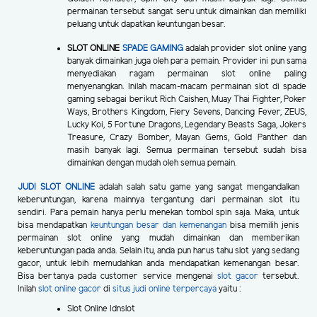
permainan tersebut sangat seru untuk dimainkan dan memiliki
peluang untuk dapatkan keuntungan besar.
SLOT ONLINE
SPADE GAMING
adalah provider slot online yang
banyak dimainkan juga oleh para pemain. Provider ini pun sama
menyediakan ragam permainan slot online paling
menyenangkan. Inilah macam-macam permainan slot di spade
gaming sebagai berikut Rich Caishen, Muay Thai Fighter, Poker
Ways, Brothers Kingdom, Fiery Sevens, Dancing Fever, ZEUS,
Lucky Koi, 5 Fortune Dragons, Legendary Beasts Saga, Jokers
Treasure, Crazy Bomber, Mayan Gems, Gold Panther dan
masih banyak lagi. Semua permainan tersebut sudah bisa
dimainkan dengan mudah oleh semua pemain.
JUDI SLOT ONLINE
adalah salah satu game yang sangat mengandalkan
keberuntungan, karena mainnya tergantung dari permainan slot itu
sendiri. Para pemain hanya perlu menekan tombol spin saja. Maka, untuk
bisa mendapatkan
keuntungan besar dan kemenangan
bisa memilih jenis
permainan slot online yang mudah dimainkan dan memberikan
keberuntungan pada anda. Selain itu, anda pun harus tahu slot yang sedang
gacor, untuk lebih memudahkan anda mendapatkan kemenangan besar.
Bisa bertanya pada customer service mengenai
slot gacor
tersebut.
Inilah
slot online gacor
di
situs judi online terpercaya
yaitu :
Slot Online Idnslot