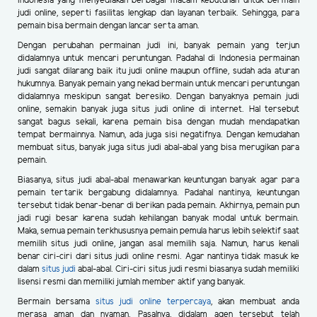
Indonesia yang menyediakan berbagai macam kebutuhan untuk bermain
judi online, seperti fasilitas lengkap dan layanan terbaik. Sehingga, para
pemain bisa bermain dengan lancar serta aman.
Dengan perubahan permainan judi ini, banyak pemain yang terjun
didalamnya untuk mencari peruntungan. Padahal di Indonesia permainan
judi sangat dilarang baik itu judi online maupun offline, sudah ada aturan
hukumnya. Banyak pemain yang nekad bermain untuk mencari peruntungan
didalamnya meskipun sangat beresiko. Dengan banyaknya pemain judi
online, semakin banyak juga situs judi online di internet. Hal tersebut
sangat bagus sekali, karena pemain bisa dengan mudah mendapatkan
tempat bermainnya. Namun, ada juga sisi negatifnya. Dengan kemudahan
membuat situs, banyak juga situs judi abal-abal yang bisa merugikan para
pemain.
Biasanya, situs judi abal-abal menawarkan keuntungan banyak agar para
pemain tertarik bergabung didalamnya. Padahal nantinya, keuntungan
tersebut tidak benar-benar di berikan pada pemain. Akhirnya, pemain pun
jadi rugi besar karena sudah kehilangan banyak modal untuk bermain.
Maka, semua pemain terkhususnya pemain pemula harus lebih selektif saat
memilih situs judi online, jangan asal memilih saja. Namun, harus kenali
benar ciri-ciri dari situs judi online resmi. Agar nantinya tidak masuk ke
dalam
situs judi
abal-abal. Ciri-ciri situs judi resmi biasanya sudah memiliki
lisensi resmi dan memiliki jumlah member aktif yang banyak.
Bermain bersama
situs judi online terpercaya
, akan membuat anda
merasa aman dan nyaman. Pasalnya, didalam agen tersebut telah