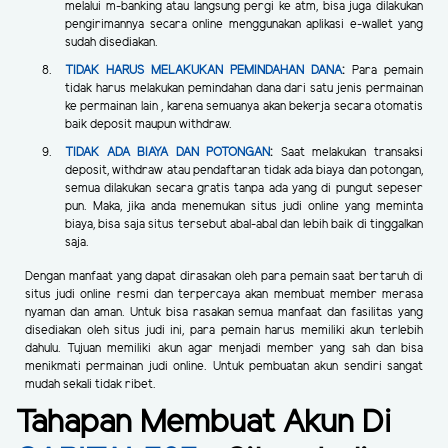
melalui m-banking atau langsung pergi ke atm, bisa juga dilakukan
pengirimannya secara online menggunakan aplikasi e-wallet yang
sudah disediakan.
TIDAK HARUS MELAKUKAN PEMINDAHAN DANA
:
Para pemain
tidak harus melakukan pemindahan dana dari satu jenis permainan
ke permainan lain , karena semuanya akan bekerja secara otomatis
baik deposit maupun withdraw.
TIDAK ADA BIAYA DAN POTONGAN
:
Saat melakukan transaksi
deposit, withdraw atau pendaftaran tidak ada biaya dan potongan,
semua dilakukan secara gratis tanpa ada yang di pungut sepeser
pun. Maka, jika anda menemukan situs judi online yang meminta
biaya, bisa saja situs tersebut abal-abal dan lebih baik di tinggalkan
saja.
Dengan manfaat yang dapat dirasakan oleh para pemain saat bertaruh di
situs judi online resmi dan terpercaya akan membuat member merasa
nyaman dan aman. Untuk bisa rasakan semua manfaat dan fasilitas yang
disediakan oleh situs judi ini, para pemain harus memiliki akun terlebih
dahulu. Tujuan memiliki akun agar menjadi member yang sah dan bisa
menikmati permainan judi online. Untuk pembuatan akun sendiri sangat
mudah sekali tidak ribet.
Tahapan Membuat Akun Di