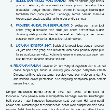
BONUS DAN PROMO YANG BANYAK
:
Telah disediakan juga bonus
promo melimpah, dimana nantinya bonus promo tersebut bisa
didapatkan dengan mudah. Bonus promo ini sebagai keuntungan
tambahan bagi para pemain. Sehingga, semua pemain memiliki
kesempatan untuk dapatkan untung besar didalamnya.
PROVIDER HANDAL DAN BERKUALITAS
:
Di setiap permainan judi
online yang disediakan oleh situs judi online terpercaya sudah
didukung oleh provider handal berkualitas. Sehingga, permainan
pun akan lebih bervariasi dan asik untuk dimainkan.
LAYANAN NONSTOP 24/7
:
Sudah di lengkapi juga dengan layanan
24 jam non stop yang bisa dinikmati oleh para pemain kapan pun
tanpa ada batasan waktu. Adanya layanan ini membuat para pemain
bisa bermain taruhan secara fleksibel.
PELAYANAN RAMAH
:
Layanan 24 jam yang di suguhkan oleh situs judi
online terpercaya sudah di dukung juga dengan pelayanan ramah.
Dimana, nantinya ada customer service yang akan melayani anda. Jika
ada kendala dalam permainan bisa langsung ditanyakan pada pemain
melalui live chat.
Dengan melakukan pendaftaran di situs judi online terpercaya di
Indonesia, para pemain akan mendapatkan berbagai macam keuntungan
baik secara materi maupun kenyamanan saat bermain. Hal yang pasti
adalah semua keuntungan tersebut benar-benar akan didapatkan oleh para
pemain. Selain keuntungan yang bisa dirasakan oleh pemain, situs ini pun