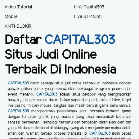
Video Tutorial
Link Capital303
Mobile
Live RTP Slot
ANTI-BLOKIR
Daftar
CAPITAL303
Situs Judi Online
Terbaik Di Indonesia
CAPITAL303
hadir sebagai situs judi online terbaik di Indonesia dengan
banyak pilihan game yang menawarkan berbagai program promo dan
event menarik.
CAPITAL303
adalah situs pelopor yang menghadirkan
banyak jenis permainan dalam 1 akun seperti esport, slots, idnlive, togel,
live casino, mickey mouse, tangkas dan masih banyak game seru lainnya.
CAPITAL303
menghadirkan pengalaman seru bermain kedalam game
dengan tampilan grafik yang modern yang akan menambah keseruan
sensasi permainan. Teknologi terbaru dan terdepan dikerjakan oleh tim
yang ahli dan profesional di bidangnya yang akan menjamin permainan lebih
aman dan nyaman. Setiap proses transaksi di
CAPITAL303
lebih cepat