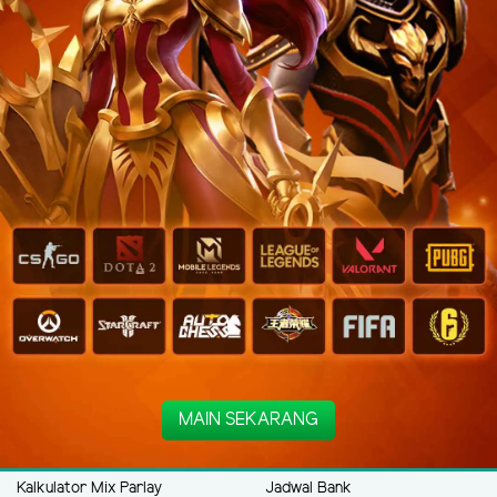
MAIN SEKARANG
Kalkulator Mix Parlay
Jadwal Bank