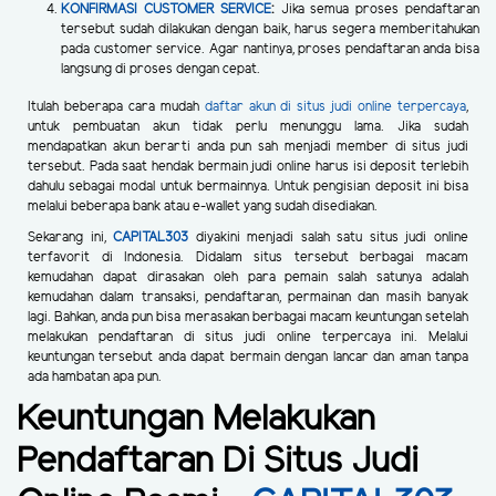
KONFIRMASI CUSTOMER SERVICE
:
Jika semua proses pendaftaran
tersebut sudah dilakukan dengan baik, harus segera memberitahukan
pada customer service. Agar nantinya, proses pendaftaran anda bisa
langsung di proses dengan cepat.
Itulah beberapa cara mudah
daftar akun di situs judi online terpercaya
,
untuk pembuatan akun tidak perlu menunggu lama. Jika sudah
mendapatkan akun berarti anda pun sah menjadi member di situs judi
tersebut. Pada saat hendak bermain judi online harus isi deposit terlebih
dahulu sebagai modal untuk bermainnya. Untuk pengisian deposit ini bisa
melalui beberapa bank atau e-wallet yang sudah disediakan.
Sekarang ini,
CAPITAL303
diyakini menjadi salah satu situs judi online
terfavorit di Indonesia. Didalam situs tersebut berbagai macam
kemudahan dapat dirasakan oleh para pemain salah satunya adalah
kemudahan dalam transaksi, pendaftaran, permainan dan masih banyak
lagi. Bahkan, anda pun bisa merasakan berbagai macam keuntungan setelah
melakukan pendaftaran di situs judi online terpercaya ini. Melalui
keuntungan tersebut anda dapat bermain dengan lancar dan aman tanpa
ada hambatan apa pun.
Keuntungan Melakukan
Pendaftaran Di Situs Judi