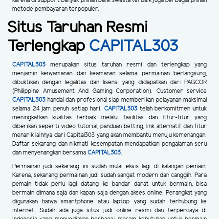
karena di support banyak pilihan bank swasta terbaik juga berbagai pilihan
metode pembayaran terpopuler.
Situs Taruhan Resmi
Terlengkap
CAPITAL303
CAPITAL303
merupakan situs taruhan resmi dan terlengkap yang
menjamin kenyamanan dan keamanan selama permainan berlangsung,
dibuktikan dengan legalitas dan lisensi yang didapatkan dari PAGCOR
(Philippine Amusement And Gaming Corporation). Customer service
CAPITAL303
handal dan profesional siap memberikan pelayanan maksimal
selama 24 jam penuh setiap hari.
CAPITAL303
telah berkomitmen untuk
meningkatkan kualitas terbaik melalui fasilitas dan fitur-fitur yang
diberikan seperti video tutorial, panduan betting, link alternatif dan fitur
menarik lainnya dari Capital303 yang akan membantu menuju kemenangan.
Daftar sekarang dan nikmati kesempatan mendapatkan pengalaman seru
dan menyenangkan bersama
CAPITAL303
.
Permainan judi sekarang ini sudah mulai eksis lagi di kalangan pemain.
Karena, sekarang permainan judi sudah sangat modern dan canggih. Para
pemain tidak perlu lagi datang ke bandar darat untuk bermain, bisa
bermain dimana saja dan kapan saja dengan akses online. Perangkat yang
digunakan hanya smartphone atau laptop yang sudah terhubung ke
internet. Sudah ada juga situs judi online resmi dan terpercaya di