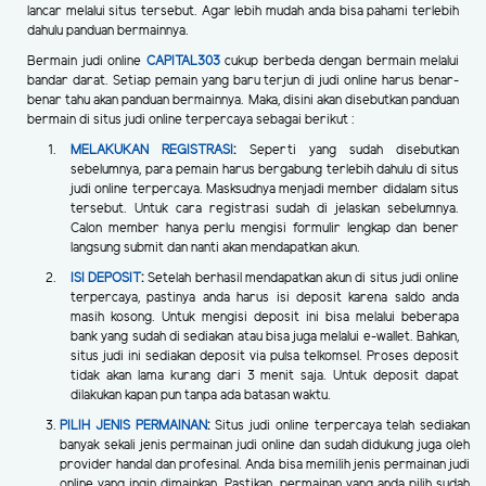
lancar melalui situs tersebut. Agar lebih mudah anda bisa pahami terlebih
dahulu panduan bermainnya.
Bermain judi online
CAPITAL303
cukup berbeda dengan bermain melalui
bandar darat. Setiap pemain yang baru terjun di judi online harus benar-
benar tahu akan panduan bermainnya. Maka, disini akan disebutkan panduan
bermain di situs judi online terpercaya sebagai berikut :
MELAKUKAN REGISTRASI
:
Seperti yang sudah disebutkan
sebelumnya, para pemain harus bergabung terlebih dahulu di situs
judi online terpercaya. Masksudnya menjadi member didalam situs
tersebut. Untuk cara registrasi sudah di jelaskan sebelumnya.
Calon member hanya perlu mengisi formulir lengkap dan bener
langsung submit dan nanti akan mendapatkan akun.
ISI DEPOSIT
:
Setelah berhasil mendapatkan akun di situs judi online
terpercaya, pastinya anda harus isi deposit karena saldo anda
masih kosong. Untuk mengisi deposit ini bisa melalui beberapa
bank yang sudah di sediakan atau bisa juga melalui e-wallet. Bahkan,
situs judi ini sediakan deposit via pulsa telkomsel. Proses deposit
tidak akan lama kurang dari 3 menit saja. Untuk deposit dapat
dilakukan kapan pun tanpa ada batasan waktu.
PILIH JENIS PERMAINAN
:
Situs judi online terpercaya telah sediakan
banyak sekali jenis permainan judi online dan sudah didukung juga oleh
provider handal dan profesinal. Anda bisa memilih jenis permainan judi
online yang ingin dimainkan. Pastikan, permainan yang anda pilih sudah