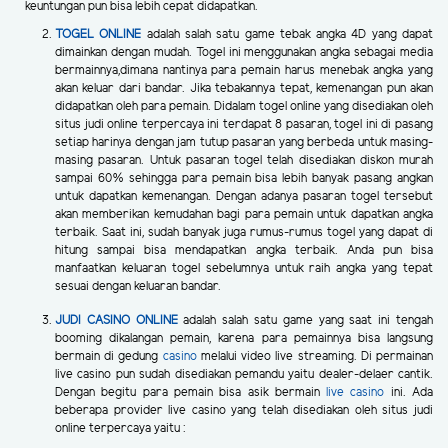
keuntungan pun bisa lebih cepat didapatkan.
TOGEL ONLINE
adalah salah satu game tebak angka 4D yang dapat
dimainkan dengan mudah. Togel ini menggunakan angka sebagai media
bermainnya,dimana nantinya para pemain harus menebak angka yang
akan keluar dari bandar. Jika tebakannya tepat, kemenangan pun akan
didapatkan oleh para pemain. Didalam togel online yang disediakan oleh
situs judi online terpercaya ini terdapat 8 pasaran, togel ini di pasang
setiap harinya dengan jam tutup pasaran yang berbeda untuk masing-
masing pasaran. Untuk pasaran togel telah disediakan diskon murah
sampai 60% sehingga para pemain bisa lebih banyak pasang angkan
untuk dapatkan kemenangan. Dengan adanya pasaran togel tersebut
akan memberikan kemudahan bagi para pemain untuk dapatkan angka
terbaik. Saat ini, sudah banyak juga rumus-rumus togel yang dapat di
hitung sampai bisa mendapatkan angka terbaik. Anda pun bisa
manfaatkan keluaran togel sebelumnya untuk raih angka yang tepat
sesuai dengan keluaran bandar.
JUDI CASINO ONLINE
adalah salah satu game yang saat ini tengah
booming dikalangan pemain, karena para pemainnya bisa langsung
bermain di gedung
casino
melalui video live streaming. Di permainan
live casino pun sudah disediakan pemandu yaitu dealer-delaer cantik.
Dengan begitu para pemain bisa asik bermain
live casino
ini. Ada
beberapa provider live casino yang telah disediakan oleh situs judi
online terpercaya yaitu :