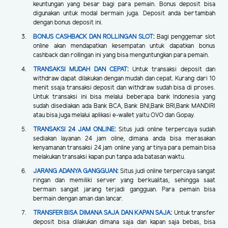
keuntungan yang besar bagi para pemain. Bonus deposit bisa
digunakan untuk modal bermain juga. Deposit anda bertambah
dengan bonus deposit ini.
BONUS CASHBACK DAN ROLLINGAN SLOT
:
Bagi penggemar slot
online akan mendapatkan kesempatan untuk dapatkan bonus
cashback dan rollingan ini yang bisa menguntungkan para pemain.
TRANSAKSI MUDAH DAN CEPAT
:
Untuk transaksi deposit dan
withdraw dapat dilakukan dengan mudah dan cepat. Kurang dari 10
menit ssaja transaksi deposit dan withdraw sudah bisa di proses.
Untuk transaksi ini bisa melalui beberapa bank Indonesia yang
sudah disediakan ada Bank BCA, Bank BNI,Bank BRI,Bank MANDIRI
atau bisa juga melalui aplikasi e-wallet yaitu OVO dan Gopay.
TRANSAKSI 24 JAM ONLINE
:
Situs judi online terpercaya sudah
sediakan layanan 24 jam oline, dimana anda bisa merasakan
kenyamanan transaksi 24 jam online yang artinya para pemain bisa
melakukan transaksi kapan pun tanpa ada batasan waktu.
JARANG ADANYA GANGGUAN
:
Situs judi online terpercaya sangat
ringan dan memiliki server yang berkualitas, sehingga saat
bermain sangat jarang terjadi gangguan. Para pemain bisa
bermain dengan aman dan lancar.
TRANSFER BISA DIMANA SAJA DAN KAPAN SAJA
:
Untuk transfer
deposit bisa dilakukan dimana saja dan kapan saja bebas, bisa