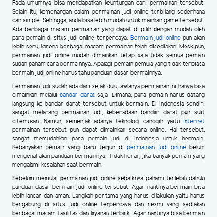
Pada umumnya bisa mendapatkan keuntungan dari permainan tersebut.
Selain itu, kemenangan dalam permainan judi online terbilang sederhana
dan simple. Sehingga, anda bisa lebih mudah untuk mainkan game tersebut.
Ada berbagai macam permainan yang dapat di pilih dengan mudah oleh
para pemain di situs judi online terpercaya.
Bermain judi online
pun akan
lebih seru, karena berbagai macam permainan telah disediakan. Meskipun,
permainan judi online mudah dimainkan tetap saja tidak semua pemain
sudah paham cara bermainnya. Apalagi pemain pemula yang tidak terbiasa
bermain judi online harus tahu panduan dasar bermainnya.
Permainan judi sudah ada dari sejak dulu, awlanya permainan ini hanya bisa
dimainkan melalui
bandar darat
saja. Dimana, para pemain harus datang
langsung ke bandar darat tersebut untuk bermain. Di Indonesia sendiri
sangat melarang permainan judi, keberadaan bandar darat pun sulit
ditemukan. Namun, semenjak adanya teknologi canggih yaitu
internet
permainan tersebut pun dapat dimainkan secara online. Hal tersebut,
sangat memudahkan para pemain judi di Indonesia untuk bermain.
Kebanyakan pemain yang baru terjun di
permainan judi online
belum
mengenal akan panduan bermainnya. Tidak heran, jika banyak pemain yang
mengalami kesalahan saat bermain.
Sebelum memulai permainan judi online sebaiknya pahami terlebih dahulu
panduan dasar bermain judi online tersebut. Agar nantinya bermain bisa
lebih lancar dan aman. Langkah pertama yang harus dilakukan yaitu harus
bergabung di situs judi online terpercaya dan resmi yang sediakan
berbagai macam fasilitas dan layanan terbaik. Agar nantinya bisa bermain