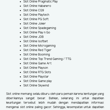
Slot Online Pragmatic Play
Slot Online Habanero
Slot Online CQ9
Slot Online Playtech
Slot Online PG Soft
Slot Online Joker
Slot Online Spadegaming
Slot Online Play n Go
Slot Online JDB
Slot Online Isofbet
Slot Online Microgaming
Slot Online Red Tiger
Slot Online Booming
Slot Online Top Trend Gaming / TTG
Slot Online Game Art
Slot Online Playson
Slot Online RTG Slots
Slot Online Playstar
Slot Online Game play
Slot Online Skywind
Slot online memang selalu diburu oleh para pemain karena kentungan yang
diberikannya sangat besar. Bahkan, sekarang ini untuk dapatkan
keuntungan tersebut lebih mudah dengan mendapatkan informasi
mengenai slot online paling gacor. Sehingga, kesempatan untuk dapatkan