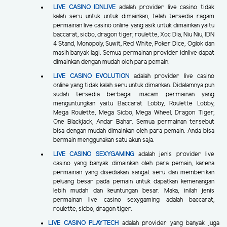
LIVE CASINO IDNLIVE
adalah provider live casino tidak
kalah seru untuk untuk dimainkan, telah tersedia ragam
permainan live casino online yang asik untuk dimainkan yaitu
baccarat, sicbo, dragon tiger, roulette, Xoc Dia, Niu Niu, IDN
4 Stand, Monopoly, Suwit, Red White, Poker Dice, Oglok dan
masih banyak lagi. Semua permainan provider idnlive dapat
dimainkan dengan mudah oleh para pemain.
LIVE CASINO EVOLUTION
adalah provider live casino
online yang tidak kalah seru untuk dimankan. Didalamnya pun
sudah tersedia berbagai macam permainan yang
menguntungkan yaitu Baccarat Lobby, Roulette Lobby,
Mega Roulette, Mega Sicbo, Mega Wheel, Dragon Tiger,
One Blackjack, Andar Bahar. Semua permainan tersebut
bisa dengan mudah dimainkan oleh para pemain. Anda bisa
bermain menggunakan satu akun saja.
LIVE CASINO SEXYGAMING
adalah jenis provider live
casino yang banyak dimainkan oleh para pemain, karena
permainan yang disediakan sangat seru dan memberikan
peluang besar pada pemain untuk dapatkan kemenangan
lebih mudah dan keuntungan besar. Maka, inilah jenis
permainan live casino sexygaming adalah baccarat,
roulette, sicbo, dragon tiger.
LIVE CASINO PLAYTECH
adalah provider yang banyak juga