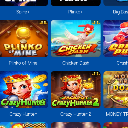
Spire+
Plinko+
Big Ba
Plinko of Mine
Chicken Dash
Cras
Crazy Hunter
Crazy Hunter 2
MONEY T