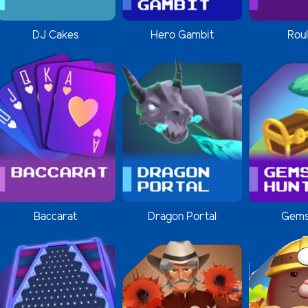
DJ Cakes
Hero Gambit
Rou
Baccarat
Dragon Portal
Gems