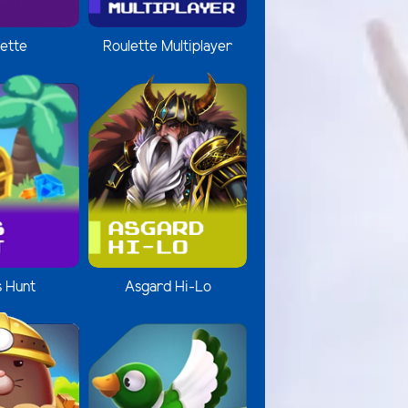
lette
Roulette Multiplayer
 Hunt
Asgard Hi-Lo