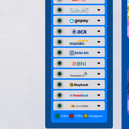
Online
Offline
Gangguan