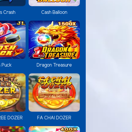
ss Crash
Cash Balloon
h Puck
Dragon Treasure
REE DOZER
FA CHAI DOZER