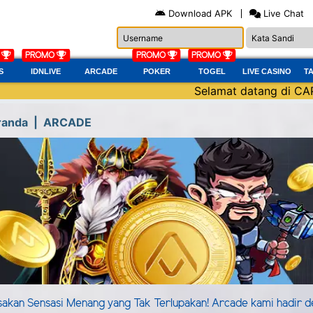
Download APK
Live Chat
O
PROMO
PROMO
PROMO
S
IDNLIVE
ARCADE
POKER
TOGEL
LIVE CASINO
T
Selamat datang di CAPITAL303 - Situs Game Online
randa
ARCADE
akan Sensasi Menang yang Tak Terlupakan! Arcade kami hadir de