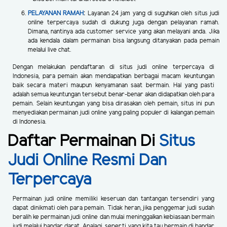
PELAYANAN RAMAH
:
Layanan 24 jam yang di suguhkan oleh situs judi
online terpercaya sudah di dukung juga dengan pelayanan ramah.
Dimana, nantinya ada customer service yang akan melayani anda. Jika
ada kendala dalam permainan bisa langsung ditanyakan pada pemain
melalui live chat.
Dengan melakukan pendaftaran di situs judi online terpercaya di
Indonesia, para pemain akan mendapatkan berbagai macam keuntungan
baik secara materi maupun kenyamanan saat bermain. Hal yang pasti
adalah semua keuntungan tersebut benar-benar akan didapatkan oleh para
pemain. Selain keuntungan yang bisa dirasakan oleh pemain, situs ini pun
menyediakan permainan judi online yang paling populer di kalangan pemain
di Indonesia.
Daftar Permainan Di
Situs
Judi Online Resmi Dan
Terpercaya
Permainan judi online memiliki keseruan dan tantangan tersendiri yang
dapat dinikmati oleh para pemain. Tidak heran, jika penggemar judi sudah
beralih ke permainan judi online dan mulai meninggalkan kebiasaan bermain
judi melalui bandar darat. Apalagi, seperti yang kita tau bermain di bandar