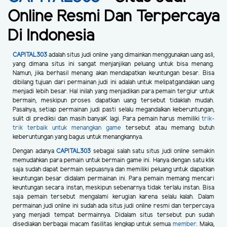
Online Resmi Dan Terpercaya
Di Indonesia
CAPITAL303
adalah situs judi online yang dimainkan menggunakan uang asli,
yang dimana situs ini sangat menjanjikan peluang untuk bisa menang.
Namun, jika berhasil menang akan mendapatkan keuntungan besar. Bisa
dibilang tujuan dari permainan judi ini adalah untuk melipatgandakan uang
menjadi lebih besar. Hal inilah yang menjadikan para pemain tergiur untuk
bermain, meskipun proses dapatkan uang tersebut tidaklah mudah.
Pasalnya, setiap permainan judi pasti selalu megandalkan keberuntungan,
sulit di prediksi dan masih banyaK lagi. Para pemain harus memiliki
trik-
trik terbaik untuk menangkan game
tersebut atau memang butuh
keberuntungan yang bagus untuk menangkannya.
Dengan adanya
CAPITAL303
sebagai salah satu situs judi online semakin
memudahkan para pemain untuk bermain game ini. Hanya dengan satu klik
saja sudah dapat bermain sepuasnya dan memiliki peluang untuk dapatkan
keuntungan besar didalam permainan ini. Para pemain memang mencari
keuntungan secara instan, meskipun sebenarnya tidak terlalu instan. Bisa
saja pemain tersebut mengalami kerugian karena selalu kalah. Dalam
permainan judi online ini sudah ada situs judi online resmi dan terpercaya
yang menjadi tempat bermainnya. Didalam situs tersebut pun sudah
disediakan berbagai macam fasilitas lengkap untuk semua
member
. Maka,