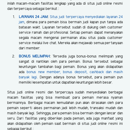
inilah macam-macam fasilitas lengkap yang ada di situs judi online resmi
dan terpercaya sebagai berikut :
LAYANAN 24 JAM
:
Situs judi terpercaya menyediakan layanan 24
jam
, dimana para pemain bisa bermain judi kapan pun tanpa ada
batasan wakt. Layanan tersebut sudah di dukung oleh customer
service ramah dan profesional. Setiap pemain dapat menanyakan
segala macam mengenai permainan atau situs pada customer
service melalui live chat. Mereka akan mejawab semua pertanyaan
dari member.
BONUS MELIMPAH
:
Tersedia juga bonus-bonus melimpah yang
sangat di nantikan oleh para pemain. Bonus tersebut sebagai
keuntungan tambahan bagi pemain. Bonus yang akan didapatkan
ada
bonus new member, bonus deposit, cashback dan masih
banyak lagi
. Dengan adanya bonus tersebut, para pemain pun
memiliki kesempatan untuk dapatkan keuntungan lebih besar.
Situs judi online resmi dan terpercaya sudah menyediakan berbagai
macam fasilitas yang bisa membuat para pemain merasa nyaman
bermainnya. Berbagai macam kemudahan pun akan dirasakan oleh para
pemain seperti akses permainan jadi lebih mudah, transaksi mudah dan
masih banyak lagi. Sehingga, para pemain bisa bermain dengan lancar dan
seru. Dari fasilitas yang diberikan pada pemain, ada juga manfaat yang
akan didapatkan oleh pemain saat bermain di situs judi online resmi ini
sebagai berikut :