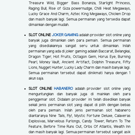
Treasure Wild, Bigger Bass Bonanza, Starlight Princess,
Raging Bull, Rise of Giza powernudge, Chilli Heat Megaways,
Lucky Grace And Charm, Aztec King Megaways, Chicken Drop
dan masih banyak lagi. Semua permainan yang tersedia dapat
dimainkan dengan mudah.
SLOT ONLINE
JOKER GAMING
adalah provider slot online yang
banyak juga dimainkan oleh para pemain. Semua permainan
yang disediakannya sangat seru untuk dimainkan. Inilah
permainan yang ada di joker gaming adalah Baccarat, Belangkai,
Dragon Tiger, Hot Fruits, Octagon Gem, Horus Eye, Burning
Pearl, Money Vault, Ancient Artifact, Dolphin Treasure, Fifty
Lions, Nugget Hunter, Lucky Lady Charm dan masih banyak lagi.
Semua permainan tersebut dapat dinikmati hanya dengan 1
akun saja.
SLOT ONLINE
HABANERO
adalah provider slot online yang
menguntungkan dan banyak juga di mainkan oleh para
penggemar slot. Didalam provider ini telah disedikan banyak
sekali jenis permainan slot yang dapat di pilih dengan bebas
oleh para pemain. Inilah jenis permainan slot habanero
diantaranya Nine Tails, Fly!, Mystic Fortune Deluxe, Calaveras
Explosivas, Marvelous Furlongs, Candy Tower, Return To The
Feature, Before Time Runs Out, Orbs Of Atlantis, Wealth Inn
dan masih banyak lagi. Semua permainan tersebut sangat asik