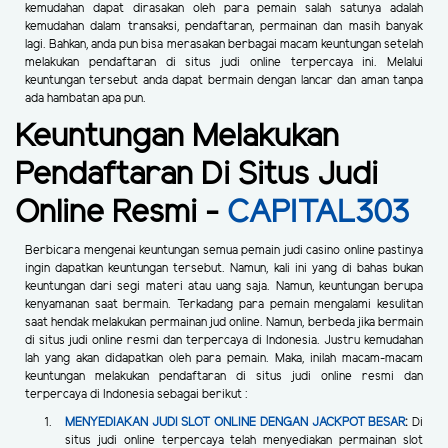
kemudahan dapat dirasakan oleh para pemain salah satunya adalah
kemudahan dalam transaksi, pendaftaran, permainan dan masih banyak
lagi. Bahkan, anda pun bisa merasakan berbagai macam keuntungan setelah
melakukan pendaftaran di situs judi online terpercaya ini. Melalui
keuntungan tersebut anda dapat bermain dengan lancar dan aman tanpa
ada hambatan apa pun.
Keuntungan Melakukan
Pendaftaran Di Situs Judi
Online Resmi -
CAPITAL303
Berbicara mengenai keuntungan semua pemain judi casino online pastinya
ingin dapatkan keuntungan tersebut. Namun, kali ini yang di bahas bukan
keuntungan dari segi materi atau uang saja. Namun, keuntungan berupa
kenyamanan saat bermain. Terkadang para pemain mengalami kesulitan
saat hendak melakukan permainan jud online. Namun, berbeda jika bermain
di situs judi online resmi dan terpercaya di Indonesia. Justru kemudahan
lah yang akan didapatkan oleh para pemain. Maka, inilah macam-macam
keuntungan melakukan pendaftaran di situs judi online resmi dan
terpercaya di Indonesia sebagai berikut :
MENYEDIAKAN JUDI SLOT ONLINE DENGAN JACKPOT BESAR
:
Di
situs judi online terpercaya telah menyediakan permainan slot