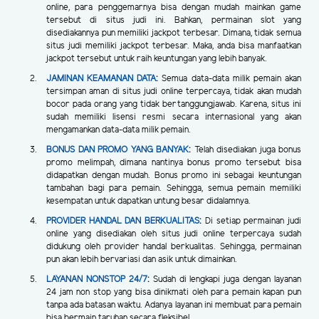
online, para penggemarnya bisa dengan mudah mainkan game
tersebut di situs judi ini. Bahkan, permainan slot yang
disediakannya pun memiliki jackpot terbesar. Dimana, tidak semua
situs judi memiliki jackpot terbesar. Maka, anda bisa manfaatkan
jackpot tersebut untuk raih keuntungan yang lebih banyak.
JAMINAN KEAMANAN DATA
:
Semua data-data milik pemain akan
tersimpan aman di situs judi online terpercaya, tidak akan mudah
bocor pada orang yang tidak bertanggungjawab. Karena, situs ini
sudah memiliki lisensi resmi secara internasional yang akan
mengamankan data-data milik pemain.
BONUS DAN PROMO YANG BANYAK
:
Telah disediakan juga bonus
promo melimpah, dimana nantinya bonus promo tersebut bisa
didapatkan dengan mudah. Bonus promo ini sebagai keuntungan
tambahan bagi para pemain. Sehingga, semua pemain memiliki
kesempatan untuk dapatkan untung besar didalamnya.
PROVIDER HANDAL DAN BERKUALITAS
:
Di setiap permainan judi
online yang disediakan oleh situs judi online terpercaya sudah
didukung oleh provider handal berkualitas. Sehingga, permainan
pun akan lebih bervariasi dan asik untuk dimainkan.
LAYANAN NONSTOP 24/7
:
Sudah di lengkapi juga dengan layanan
24 jam non stop yang bisa dinikmati oleh para pemain kapan pun
tanpa ada batasan waktu. Adanya layanan ini membuat para pemain
bisa bermain taruhan secara fleksibel.