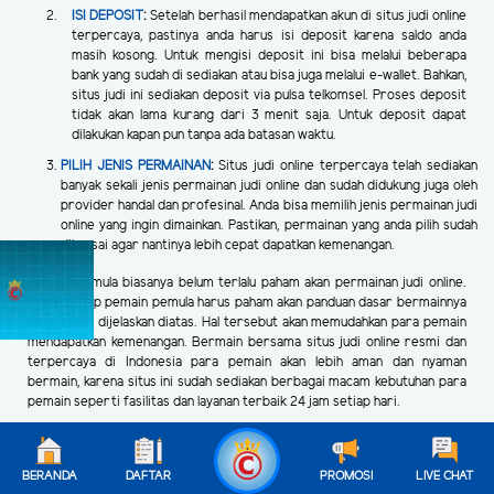
ISI DEPOSIT
:
Setelah berhasil mendapatkan akun di situs judi online
terpercaya, pastinya anda harus isi deposit karena saldo anda
masih kosong. Untuk mengisi deposit ini bisa melalui beberapa
bank yang sudah di sediakan atau bisa juga melalui e-wallet. Bahkan,
situs judi ini sediakan deposit via pulsa telkomsel. Proses deposit
tidak akan lama kurang dari 3 menit saja. Untuk deposit dapat
dilakukan kapan pun tanpa ada batasan waktu.
PILIH JENIS PERMAINAN
:
Situs judi online terpercaya telah sediakan
banyak sekali jenis permainan judi online dan sudah didukung juga oleh
provider handal dan profesinal. Anda bisa memilih jenis permainan judi
online yang ingin dimainkan. Pastikan, permainan yang anda pilih sudah
dikuasai agar nantinya lebih cepat dapatkan kemenangan.
Pemain pemula biasanya belum terlalu paham akan permainan judi online.
Maka, setiap pemain pemula harus paham akan panduan dasar bermainnya
yang sudah dijelaskan diatas. Hal tersebut akan memudahkan para pemain
mendapatkan kemenangan. Bermain bersama situs judi online resmi dan
terpercaya di Indonesia para pemain akan lebih aman dan nyaman
bermain, karena situs ini sudah sediakan berbagai macam kebutuhan para
pemain seperti fasilitas dan layanan terbaik 24 jam setiap hari.
BERANDA
DAFTAR
PROMOSI
LIVE CHAT