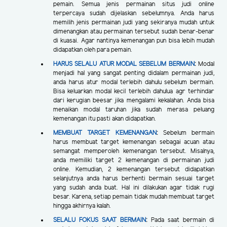
pemain. Semua jenis permainan situs judi online
terpercaya sudah dijelaskan sebelumnya. Anda harus
memilih jenis permainan judi yang sekiranya mudah untuk
dimenangkan atau permainan tersebut sudah benar-benar
di kuasai. Agar nantinya kemenangan pun bisa lebih mudah
didapatkan oleh para pemain.
HARUS SELALU ATUR MODAL SEBELUM BERMAIN
:
Modal
menjadi hal yang sangat penting didalam permainan judi,
anda harus atur modal terlebih dahulu sebelum bermain.
Bisa keluarkan modal kecil terlebih dahulua agr terhindar
dari kerugian beesar jika mengalami kekalahan. Anda bisa
menaikan modal taruhan jika sudah merasa peluang
kemenangan itu pasti akan didapatkan.
MEMBUAT TARGET KEMENANGAN
:
Sebelum bermain
harus membuat target kemenangan sebagai acuan atau
semangat memperoleh kemenangan tersebut. Misalnya,
anda memiliki target 2 kemenangan di permainan judi
online. Kemudian, 2 kemenangan tersebut didapatkan
selanjutnya anda harus berhenti bermain sesuai target
yang sudah anda buat. Hal ini dilakukan agar tidak rugi
besar. Karena, setiap pemain tidak mudah membuat target
hingga akhirnya kalah.
SELALU FOKUS SAAT BERMAIN
:
Pada saat bermain di