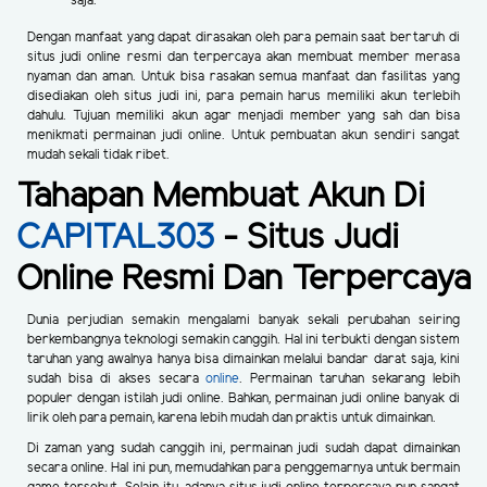
saja.
Dengan manfaat yang dapat dirasakan oleh para pemain saat bertaruh di
situs judi online resmi dan terpercaya akan membuat member merasa
nyaman dan aman. Untuk bisa rasakan semua manfaat dan fasilitas yang
disediakan oleh situs judi ini, para pemain harus memiliki akun terlebih
dahulu. Tujuan memiliki akun agar menjadi member yang sah dan bisa
menikmati permainan judi online. Untuk pembuatan akun sendiri sangat
mudah sekali tidak ribet.
Tahapan Membuat Akun Di
CAPITAL303
- Situs Judi
Online Resmi Dan Terpercaya
Dunia perjudian semakin mengalami banyak sekali perubahan seiring
berkembangnya teknologi semakin canggih. Hal ini terbukti dengan sistem
taruhan yang awalnya hanya bisa dimainkan melalui bandar darat saja, kini
sudah bisa di akses secara
online
. Permainan taruhan sekarang lebih
populer dengan istilah judi online. Bahkan, permainan judi online banyak di
lirik oleh para pemain, karena lebih mudah dan praktis untuk dimainkan.
Di zaman yang sudah canggih ini, permainan judi sudah dapat dimainkan
secara online. Hal ini pun, memudahkan para penggemarnya untuk bermain