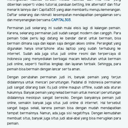
diberikan seperti video tutorial, panduan betting, link alternatif dan fitur
menarik lainnya dari Capital303 yang akan membantu menuju kemenangan.
Daftar sekarang dan nikmati kesempatan mendapatkan pengalaman seru
dan menyenangkan bersama
CAPITAL303
.
Permainan judi sekarang ini sudah mulai eksis lagi di kalangan pemain.
Karena, sekarang permainan judi sudah sangat modern dan canggih. Para
pemain tidak perlu lagi datang ke bandar darat untuk bermain, bisa
bermain dimana saja dan kapan saja dengan akses online. Perangkat yang
digunakan hanya smartphone atau laptop yang sudah terhubung ke
internet. Sudah ada juga situs judi online resmi dan terpercaya di
Indonesia yang menyediakan berbagai macam kebutuhan untuk bermain
judi online, seperti fasilitas lengkap dan layanan terbaik. Sehingga, para
pemain bisa bermain dengan lancar serta aman.
Dengan perubahan permainan judi ini, banyak pemain yang terjun
didalamnya untuk mencari peruntungan. Padahal di Indonesia permainan
judi sangat dilarang baik itu judi online maupun offline, sudah ada aturan
hukumnya. Banyak pemain yang nekad bermain untuk mencari peruntungan
didalamnya meskipun sangat beresiko. Dengan banyaknya pemain judi
online, semakin banyak juga situs judi online di internet. Hal tersebut
sangat bagus sekali, karena pemain bisa dengan mudah mendapatkan
tempat bermainnya. Namun, ada juga sisi negatifnya. Dengan kemudahan
membuat situs, banyak juga situs judi abal-abal yang bisa merugikan para
pemain.