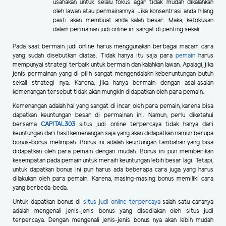
usahakan untuk selalu fokus agar tidak mudah dikalahkan
oleh lawan atau permainannya. Jika konsentrasi anda hilang
pasti akan membuat anda kalah besar. Maka, kefokusan
dalam permainan judi online ini sangat di penting sekali.
Pada saat bermain judi online harus menggunakan berbagai macam cara
yang sudah disebutkan diatas. Tidak hanya itu saja para
pemain
harus
mempunyai strategi terbaik untuk bermain dan kalahkan lawan. Apalagi, jika
jenis permainan yang di pilih sangat mengendalakn keberuntungan butuh
sekali strategi nya. Karena, jika hanya bermain dengan asal-asalan
kemenangan tersebut tidak akan mungkin didapatkan oleh para pemain.
Kemenangan adalah hal yang sangat di incar oleh para pemain, karena bisa
dapatkan keuntungan besar di permainan ini. Namun, perlu diketahui
bersama
CAPITAL303
situs judi online terpercaya tidak hanya dari
keuntungan dari hasil kemenangan saja yang akan didapatkan namun berupa
bonus-bonus melimpah. Bonus ini adalah keuntungan tambahan yang bisa
didapatkan oleh para pemain dengan mudah. Bonus ini pun memberikan
kesempatan pada pemain untuk meraih keuntungan lebih besar lagi. Tetapi,
untuk dapatkan bonus ini pun harus ada beberapa cara juga yang harus
dilakukan oleh para pemain. Karena, masing-masing bonus memiliki cara
yang berbeda-beda.
Untuk dapatkan bonus di
situs judi online terpercaya
salah satu caranya
adalah mengenali jenis-jenis bonus yang disediakan oleh situs judi
terpercaya. Dengan mengenali jenis-jenis bonus nya akan lebih mudah